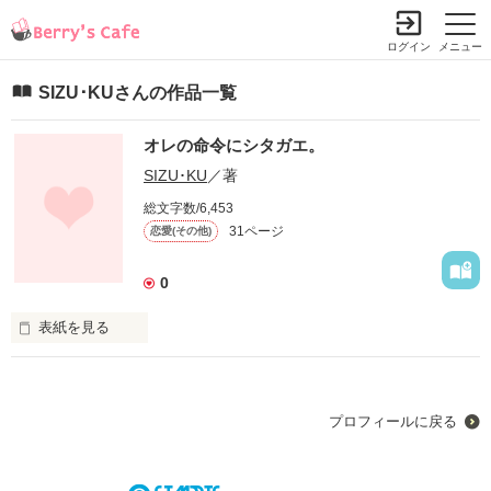
ログイン
メニュー
SIZU･KUさんの作品一覧
オレの命令にシタガエ。
SIZU･KU
／著
総文字数/6,453
31ページ
恋愛(その他)
0
表紙を見る
オレと付き合うなら

プロフィールに戻る