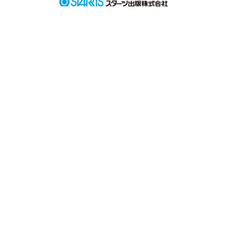
＞オレの命令にシタガエ＜

そうなって始まったニータの生活。

強引でエロい彼氏とちょいＭのニータのお話。

どうも、どうも！

SIZU･KUです。

ファンポチ押済の

茶ノ葉ゆずさん、
