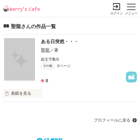
ログイン
メニュー
聖龍さんの作品一覧
ある日突然・・・
聖龍
／著
総文字数/0
0ページ
その他
0
表紙を見る
俺は普通な中学校生活をおくっていたある日・・・
プロフィールに戻る
作品を読む