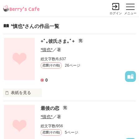
ログイン
メニュー
*慎也*さんの作品一覧
+ﾟ｡彼氏さま｡ﾟ+
完
*慎也*
／著
総文字数/6,637
26ページ
恋愛(その他)
0
表紙を見る
最後の恋
完
私の彼氏は

*慎也*
／著
・容姿端麗

総文字数/956
・成績優秀

5ページ
恋愛(その他)