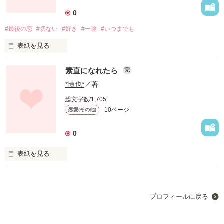
…などなど、完璧なの☆

0
#最後の恋
#切ない
#好き
#一途
#いつまでも
でも、そんな彼には

表紙を見る
隠された本性があって…

素直になれたら
完
*慎也*
／著
短編だから暇な時などに

俺にとっての最後の恋。

総文字数/1,705
読めると思います♪

10ページ
恋愛(その他)
君を忘れる事なんて出来なかった。

0
いつも君の事を考えてた。

表紙を見る
作品を読む
そう、いまでも忘れられない．．．

プロフィールに戻る
※短編です。+ﾟ

素直になれなかった…
