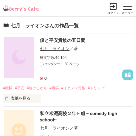
ログイン
メニュー
七月 ライオンさんの作品一覧
僕と平安貴族の五日間
七月 ライオン
／著
総文字数/49,104
81ページ
ファンタジー
0
#殿様
#平安
#泣けるかも
#爆笑
#イケメン貴族
#トリップ
表紙を見る
僕の目の前で突然変化（？）した大学の女友達。

私立米泥高校２年Ｆ組～comedy high
school~
そいつは自分は平安時代からやってきた、という。

七月 ライオン
／著