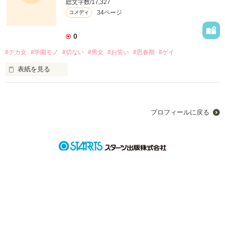
総文字数/17,327
友達は女だが、中に入ってきたのは、

34ページ
コメディ
平安貴族で、しかも、男子！？

0
#デカ女
#学園モノ
#切ない
#男女
#お笑い
#思春期
#ゲイ
一体どういうこと！？

表紙を見る
もののけに囚われたお姫様を探す！と言い出したが…

 　野性児として育ったデカ女。

プロフィールに戻る
　　キラキラな麗しい百合のような男。

待ってください！

　　変態、へらへら男。

お殿様！

ここは、平成です！

　　オカマ言葉のキャンキャン系ガール。

　　ケータイ小説マニアの美少年。

僕、あなたの家来じゃないんですけどー！
