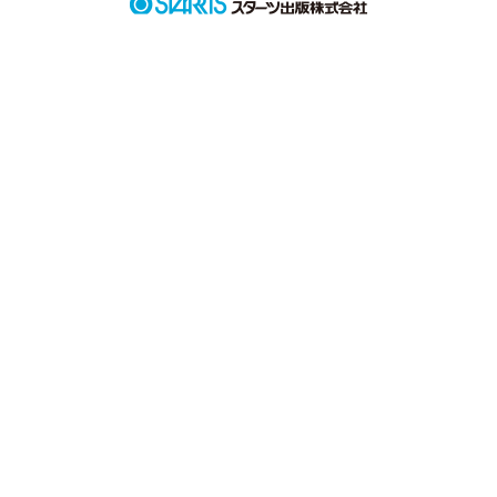
「夜よ、明けないで」

2009.4.21 執筆開始

インターネットの世界で知り合った少年と少女が実際に顔を会
わせることになって――…

自分の殻を蹴破って小さな世界を飛び出したいあなたに贈りま
す。
作品を読む