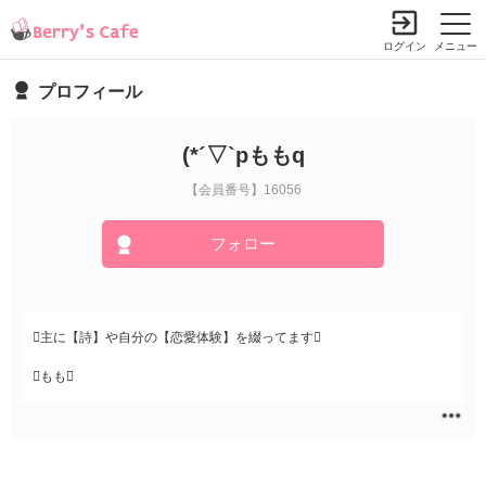
ログイン
メニュー
プロフィール
(*´▽`pももq
【会員番号】16056
フォロー
主に【詩】や自分の【恋愛体験】を綴ってます
もも