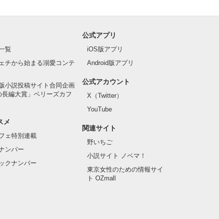
公式アプリ
一覧
iOS版アプリ
ェチから始まる溺愛コンテ
Android版アプリ
公式アカウント
版小説投稿サイト合同企画
の長編大賞」ベリーズカフ
X（Twitter）
YouTube
スメ
関連サイト
フェ特別連載
野いちご
ナンバー
小説サイト ノベマ！
ックナンバー
東京女性のための情報サイ
ト OZmall