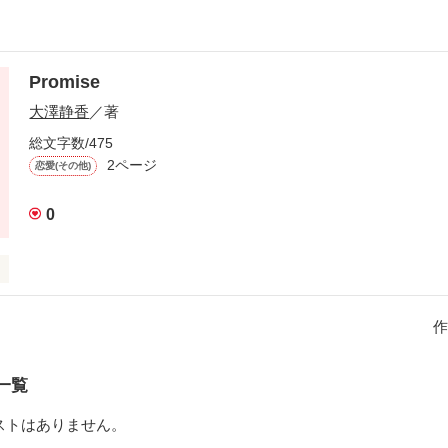
Promise
大澤静香
／著
総文字数/475
2ページ
恋愛(その他)
0
作
で誓ったあの日の約束……。

一覧
で最後の約束

ストはありません。