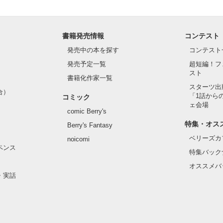
書籍発売情報
コンテスト
発売中の本を探す
コンテスト
発売予定一覧
超短編！フ
スト
書籍化作家一覧
スターツ出
合）
「1話から
コミック
ェ会場
comic Berry's
特集・オス
Berry's Fantasy
ベリーズカ
noicomi
ペンス
特集バック
オススメバ
・実話