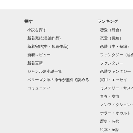
探す
ランキング
小説を探す
恋愛（総合）
新着完結(長編作品)
恋愛（長編）
新着完結(中・短編作品)
恋愛（中・短編）
新着レビュー
ファンタジー（総
新着更新
ファンタジー
ジャンル別小説一覧
恋愛ファンタジー
ベリーズ文庫の原作が無料で読める
実用・エッセイ
コミュニティ
ミステリー・サス
青春・友情
ノンフィクション
ホラー・オカルト
歴史・時代
絵本・童話