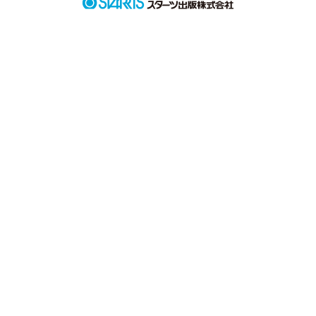
運命ってこういうものだと思った。

年齢なんて関係ない。たまたま私の運命の人が６つ下だっただ
作品を読む