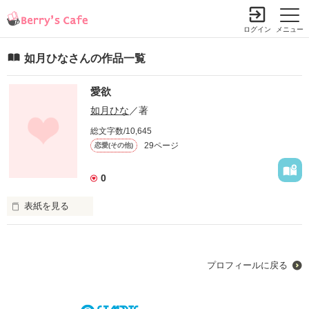
ログイン
メニュー
如月ひなさんの作品一覧
愛欲
如月ひな
／著
総文字数/10,645
29ページ
恋愛(その他)
0
表紙を見る
彼との出会いが私に生きてる意味を与えた。

こんなに愛しいと思える存在に出会えるなんて私の人生であり
プロフィールに戻る
えないと思ってた。

ただただ愛しくて、すべてが欲しいと思える存在。
