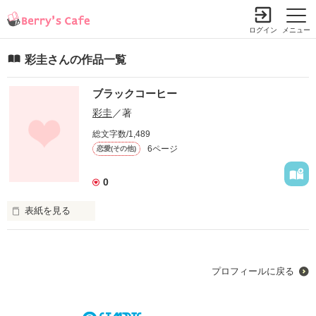
ログイン
メニュー
彩圭さんの作品一覧
ブラックコーヒー
彩圭
／著
総文字数/1,489
6ページ
恋愛(その他)
0
表紙を見る
苦いコーヒーを

プロフィールに戻る
余裕の顔で飲む貴方

あたしはまだ
