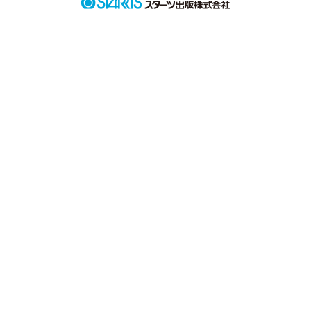
イチゴミルクが精一杯

ほろ苦い大人の味

それが飲めるようになったころ

あたしは貴方に

ふさわしいヒトに

なれてるのかな･･･

作品を読む