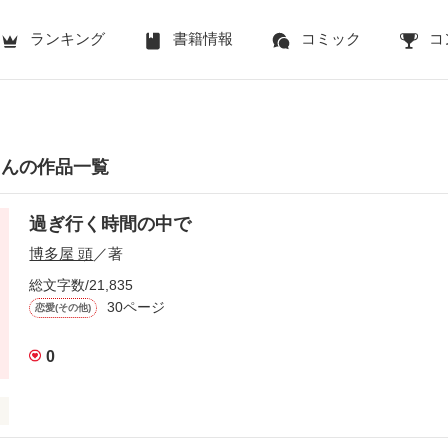
ランキング
書籍情報
コミック
コ
さんの作品一覧
過ぎ行く時間の中で
博多屋 頭
／著
総文字数/21,835
30ページ
恋愛(その他)
0
ていた。
