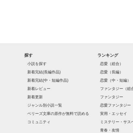
私はどこに向か
自分でも定かで
探す
ランキング
小説を探す
恋愛（総合）
新着完結(長編作品)
恋愛（長編）
新着完結(中・短編作品)
恋愛（中・短編）
新着レビュー
ファンタジー（総
新着更新
ファンタジー
ジャンル別小説一覧
恋愛ファンタジー
ベリーズ文庫の原作が無料で読める
実用・エッセイ
コミュニティ
ミステリー・サス
青春・友情