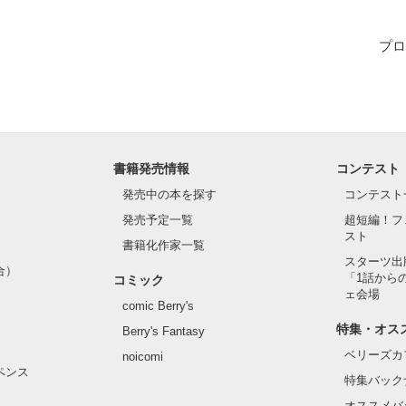
っているのか、

プロ
はなかった―
作品を読む
書籍発売情報
コンテスト
発売中の本を探す
コンテスト
発売予定一覧
超短編！フ
スト
書籍化作家一覧
スターツ出
合）
「1話から
コミック
ェ会場
comic Berry's
特集・オス
Berry's Fantasy
ベリーズカ
noicomi
ペンス
特集バック
オススメバ