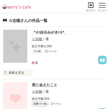
ログイン
メニュー
☆志穂さんの作品一覧
_*☆\自分みがき/☆*_
☆志穂
／著
総文字数/1,390
11ページ
その他
0
表紙を見る
12月24日から自分みがきを始めました★

君に会えたこと
ダイエット.美容ナドを書いていきます(^-^)

☆志穂
／著
応援よろしくです♪
総文字数/309
2ページ
恋愛(その他)