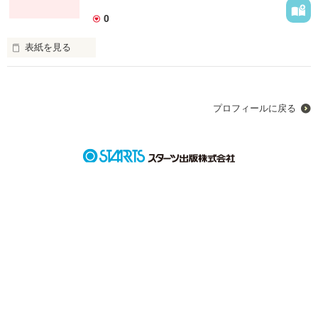
作品を読む
0
表紙を見る
君に会えたこと…これって偶然かな?

プロフィールに戻る
それとも…奇跡?

私は、君に会えて幸せでした☆

相川夏季(あいかわなつき)15歳

多島 桂(たじまけい)17歳

この2人の恋物語。
作品を読む