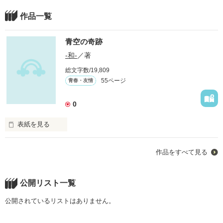
作品一覧
青空の奇跡
-和-
／著
総文字数/19,809
55ページ
青春・友情
0
表紙を見る
作品をすべて見る
１５歳、高校１年生の夏

橘 和己は男友達と仲良く遊んでいた。

公開リスト一覧
公開されているリストはありません。
そんな、和己の夢に突然現れ始めた謎の少女“Ｋｙｔｅ”
