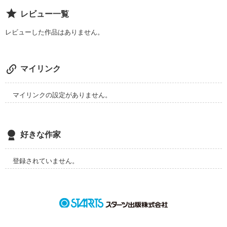
レビュー一覧
和己を気にかける、不思議な女“結衣”

レビューした作品はありません。
この夏、突然現れた二人の女性は何を示すのか。

マイリンク
和己を待つ真実とは。

マイリンクの設定がありません。
ミステリアス ラブストーリー

好きな作家
『青空』の意味とは‥‥

登録されていません。