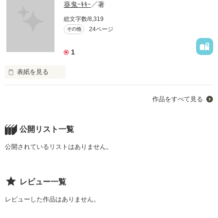
葵鬼ｰｷｷｰ
／著
総文字数/8,319
24ページ
その他
1
表紙を見る
作品をすべて見る
「あんた、

公開リスト一覧
　ホストやってみな？｣

公開されているリストはありません。
　ホストクラブ｢La Vie En Rose｣のオーナーである母に突然告
レビュー一覧
げられた言葉。

レビューした作品はありません。
　蘭子はコスプレ感覚でホストに………!?!?
