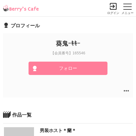
ログイン
メニュー
プロフィール
葵鬼ｰｷｷｰ
【会員番号】165546
フォロー
作品一覧
男装ホスト＊蘭＊