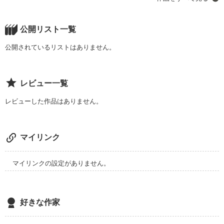
君で…―

｢―…離れてなんかやらない｣

公開リスト一覧
ねぇ…―

藍沢 陽菜 （ｱｲｻﾞﾜ　ﾋﾅ）２４歳  

公開されているリストはありません。
キスのあとの

相沢 楓 （ｱｲｻﾞﾜ ｶｴﾃﾞ)

２８歳

“はじめて”を教えて？

レビュー一覧
『いつまでも学生気分でいるなよ。おじょーちゃん♪』

意地悪？甘い彼　　

レビューした作品はありません。
『…ってか、マジでありえないしっ』

          × 

   天然？素直すぎる彼女

　　勝ち気なお嬢様

          ×

『ねぇ、

マイリンク
 イケメンエリート部長

キスの次って…』

『そんな顔で見るなょ…我慢できなくなる…』

『今すぐここで

マイリンクの設定がありません。
教えてあげよっか？』

『…そんなの反則…////』

甘ぁ～い２人の物語

覗いちゃってみて下さい

   …―おしえて

好きな作家