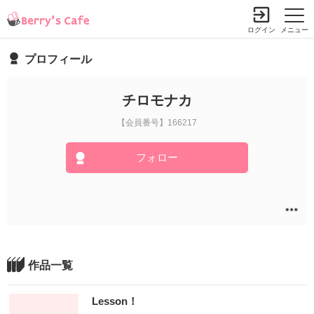
ログイン
メニュー
プロフィール
チロモナカ
【会員番号】166217
フォロー
作品一覧
Lesson！