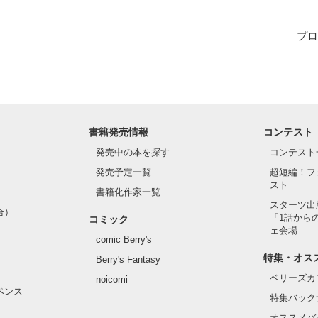
プロ


書籍発売情報
コンテスト
てくれる

発売中の本を探す
コンテスト
発売予定一覧
超短編！フ
スト
書籍化作家一覧
スターツ出
合）
先も

「1話から
コミック
ェ会場
comic Berry's
特集・オス
Berry's Fantasy
ベリーズカ
noicomi
ペンス


特集バック
オススメバ