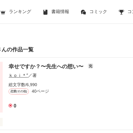
ランキング
書籍情報
コミック
コ
さんの作品一覧
幸せですか？〜先生への想い〜
完
ｋｏｉ＊″
／著
総文字数/6,990
40ページ
恋愛(その他)
0