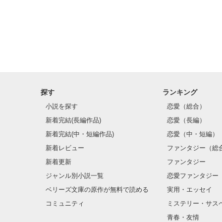
先生??

伝えられなかった
想いを書くね。

探す
ランキング
先生の心に届い
小説を探す
恋愛（総合）
と嬉しいな。

新着完結(長編作品)
恋愛（長編）
新着完結(中・短編作品)
恋愛（中・短編）
新着レビュー
ファンタジー（総
今でもこれから
ずっとあなたを

新着更新
ファンタジー
想いながら

ジャンル別小説一覧
恋愛ファンタジー
ベリーズ文庫の原作が無料で読める
実用・エッセイ
コミュニティ
ミステリー・サス
私は生きてくよ？
青春・友情