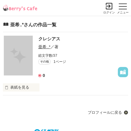
ログイン
メニュー
亜希..*さんの作品一覧
クレシアス
亜希..*
／著
総文字数/37
1ページ
その他
0
表紙を見る
ｸﾚｼｱｽとはどういう意味なのか私は知りません（゜∀。）笑
プロフィールに戻る
作品を読む