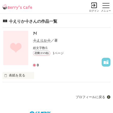
ログイン
メニュー
╋えりか╋さんの作品一覧
ｱｲ
╋えりか╋
／著
総文字数/1
1ページ
恋愛(その他)
0
表紙を見る
愛して
プロフィールに戻る
作品を読む