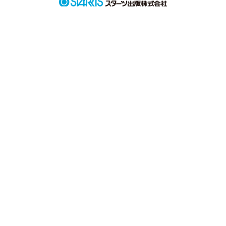
　わたしはあなたのとりこになりたいの

090602~
作品を読む