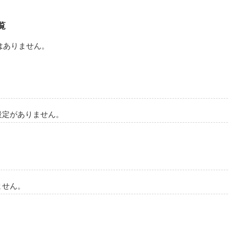
た時

覧


はありません。
った

設定がありません。


が

ません。
せん。
