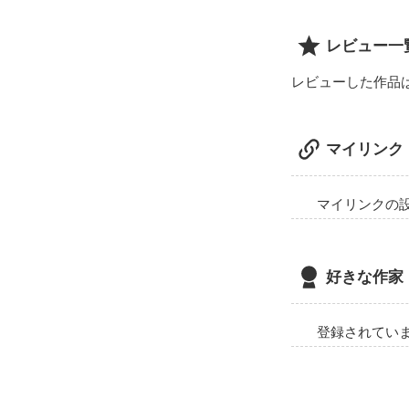
見えなくなって
最後にゎ手を

レビュー一
差し伸べて

くれたのゎあなた
レビューした作品
でした、

すぐ揺れる

マイリンク
軽い恋から始ま
ほんとの恋

幸せになりたい

マイリンクの
と願うのゎ

いけない事？

好きな作家
◎途中喫煙という
wordがあります
未成年の喫煙ゎ

登録されてい
認められていま
真似をしないで

ください。
