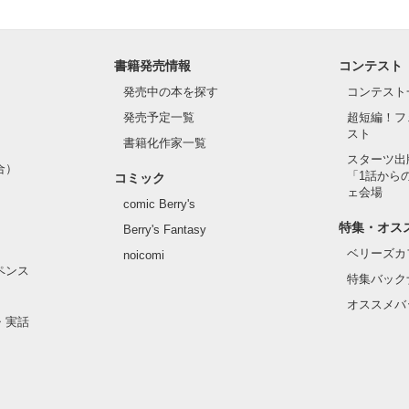
て

ω・｀)うへ
書籍発売情報
コンテスト
発売中の本を探す
コンテスト
作品を読む
発売予定一覧
超短編！フ
スト
書籍化作家一覧
スターツ出
合）
「1話から
コミック
ェ会場
comic Berry's
特集・オス
Berry's Fantasy
ベリーズカ
noicomi
ペンス
特集バック
オススメバ
・実話