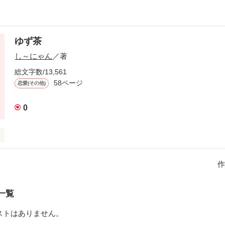
ゆず茶
し～にゃん
／著
総文字数/13,561
58ページ
恋愛(その他)
0
作
一覧
ちゃ

ストはありません。