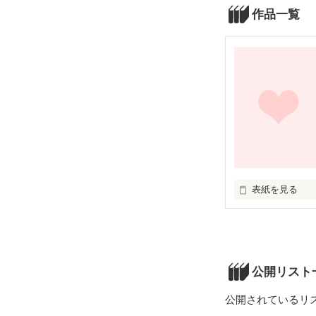
作品一覧
表紙を見る
いろいろな恋

レイプ

人間不信

元彼

公開リスト
頭の中ごちゃご
公開されているリ
すぎて周りが
