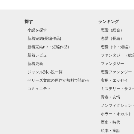
↑どうしても書い
見たかった(´・
探す
ランキング
小説を探す
恋愛（総合）
新着完結(長編作品)
恋愛（長編）
新着完結(中・短編作品)
恋愛（中・短編）
新着レビュー
ファンタジー（総
新着更新
ファンタジー
ジャンル別小説一覧
恋愛ファンタジー
ベリーズ文庫の原作が無料で読める
実用・エッセイ
コミュニティ
ミステリー・サス
青春・友情
ノンフィクション
ホラー・オカルト
歴史・時代
絵本・童話