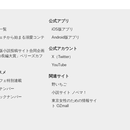
公式アプリ
一覧
iOS版アプリ
ェチから始まる溺愛コンテ
Android版アプリ
公式アカウント
版小説投稿サイト合同企画
の長編大賞」ベリーズカフ
X（Twitter）
YouTube
スメ
関連サイト
フェ特別連載
野いちご
ナンバー
小説サイト ノベマ！
ックナンバー
東京女性のための情報サイ
ト OZmall