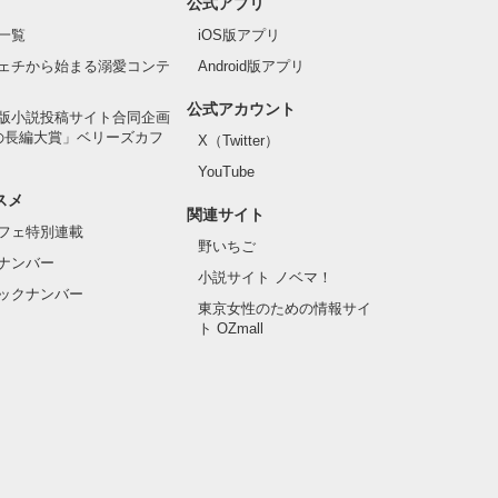
公式アプリ
一覧
iOS版アプリ
ェチから始まる溺愛コンテ
Android版アプリ
公式アカウント
版小説投稿サイト合同企画
の長編大賞」ベリーズカフ
X（Twitter）
YouTube
スメ
関連サイト
フェ特別連載
野いちご
ナンバー
小説サイト ノベマ！
ックナンバー
東京女性のための情報サイ
ト OZmall