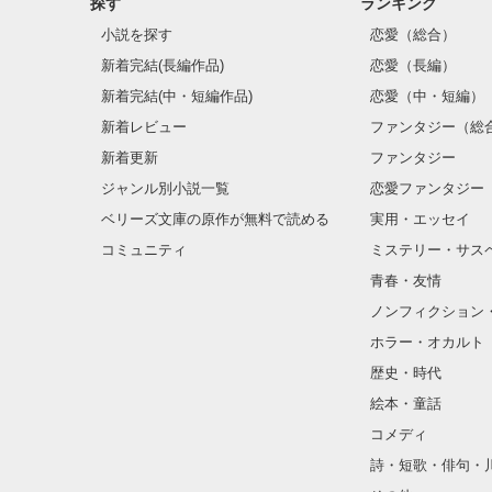
探す
ランキング
小説を探す
恋愛（総合）
新着完結(長編作品)
恋愛（長編）
あなたを想う気
新着完結(中・短編作品)
恋愛（中・短編）
新着レビュー
ファンタジー（総
こんなにも哀し
新着更新
ファンタジー
ジャンル別小説一覧
恋愛ファンタジー
ベリーズ文庫の原作が無料で読める
実用・エッセイ
コミュニティ
ミステリー・サス
こんなにも優し
青春・友情
ノンフィクション
ホラー・オカルト
歴史・時代
絵本・童話
コメディ
詩・短歌・俳句・