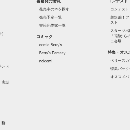
書籍発売情報
コンテスト
発売中の本を探す
コンテスト
発売予定一覧
超短編！フ
スト
持ちは

書籍化作家一覧
スターツ出
合）
いのに

「1話から
コミック
ェ会場
comic Berry's
特集・オス
Berry's Fantasy
ベリーズカ
noicomi
ペンス
特集バック
い。
オススメバ
・実話
作品を読む
川柳