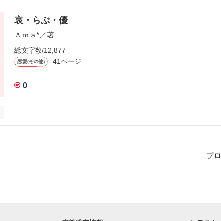


哀・らぶ・優
Ａｍａ*
／著
た。

総文字数/12,877
けど大きな出会い。

41ページ
恋愛(その他)
0
作品を読む
ない

られない

プロ
なたが遠い


