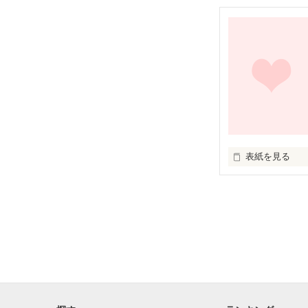
灰色だった世界が
鮮やかに色づい
ささやかで、だ
表紙を見る
好きなのに届か
いつまでも忘れ
側にいるのにあ
だけど…だけど。