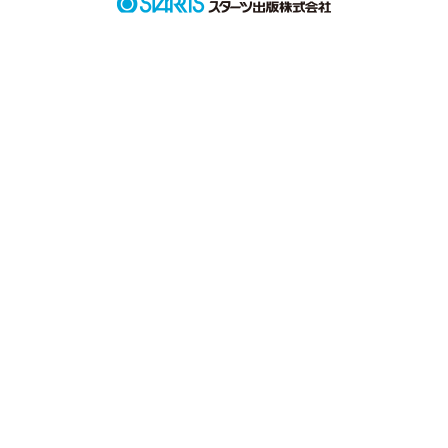
作品を読む