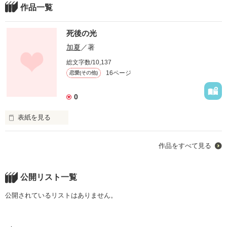
作品一覧
死後の光
加夏
／著
総文字数/10,137
16ページ
恋愛(その他)
0
表紙を見る
7月8日から　書き始めました。

作品をすべて見る
　始めたばかりで

未熟ですがよろしくお願いします；
公開リスト一覧
作品を読む
公開されているリストはありません。