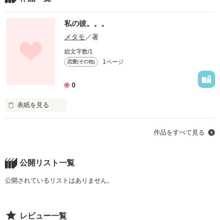
私の彼。。。
メタモ
／著
総文字数/1
1ページ
恋愛(その他)
0
表紙を見る
私には大切な彼がいる。でもその彼との間には高い壁があるン
作品をすべて見る
だ……
公開リスト一覧
作品を読む
公開されているリストはありません。
レビュー一覧