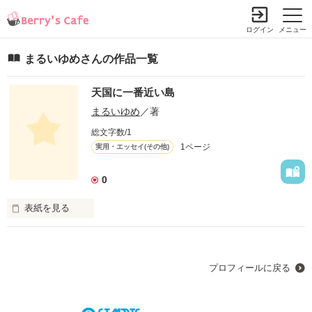
ログイン
メニュー
まるいゆめさんの作品一覧
天国に一番近い島
まるいゆめ
／著
総文字数/1
1ページ
実用・エッセイ(その他)
0
表紙を見る
天国に一番近い島−ニューカレドニア。

そこで出会った『私の世界』にあなたを招待致します。
プロフィールに戻る
作品を読む