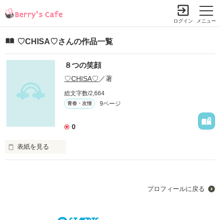
ログイン
メニュー
♡CHISA♡さんの作品一覧
８つの笑顔
♡CHISA♡
／著
総文字数/2,664
9ページ
青春・友情
0
表紙を見る
　いつも一緒だった

　その８人の複雑な気持ちが絡み合う

プロフィールに戻る
　それぞれの笑顔を取り戻せるかな？
