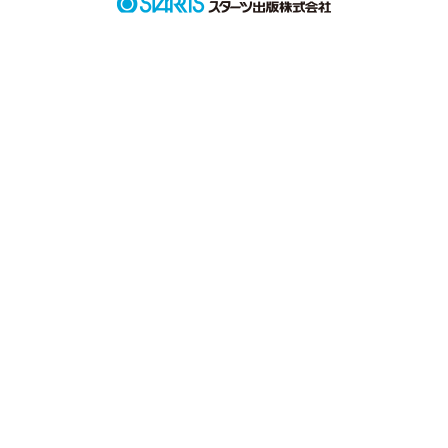
　また８人で笑い合いたい

　どんな関係になっても、

　みんなは私の宝物だよ
作品を読む