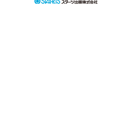
切なく

胸キュン

の小説です。

◇◆◇◆◇◆◇◆◇◆◇◆更新率がとても

悪いです…

ちょっと

   Ｈが入ります。

苦手なかたは

ﾕｰﾀｰﾝです。

国語力がないので

文章がおかしくなります。

作品を読む