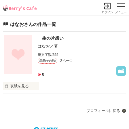
ログイン
メニュー
はなおさんの作品一覧
一生の片想い
はなお
／著
総文字数/255
2ページ
恋愛(その他)
0
表紙を見る
高校１年生の

真宮 凛［ﾏﾐﾔ ﾘﾝ］

と

プロフィールに戻る
同じクラスの

遠藤 陵 ［ｴﾝﾄﾞｳ ﾘｮｳ］

の
