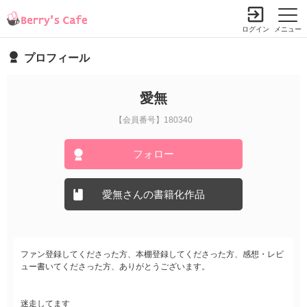
ログイン
メニュー
プロフィール
愛無
【会員番号】180340
フォロー
愛無さんの書籍化作品
ファン登録してくださった方、本棚登録してくださった方、感想・レビ
ュー書いてくださった方、ありがとうございます。
迷走してます