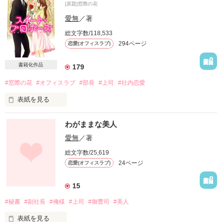
[原題]窓際の花
本物にしちゃいけない

愛無
／著
それが唯一のルールでしょ？

総文字数/118,533
294ページ
恋愛(オフィスラブ)
雀野　美雪

恋愛初心者

だけど

書籍化作品
179
ゲームは上級者な24歳

#窓際の花
#オフィスラブ
#部長
#上司
#社内恋愛
×

表紙を見る
狼谷　はじめ

書籍化に伴い、公開を『夜の帳に…』までに変更させていただ
大企業の“王子様”

わがままな美人
きます。

だけど

急な変更で申し訳なく思いますが

愛無
／著
そろそろ長年の片想いに終止符を打たねば

ご理解の程をお願い致します。

と考える29歳

総文字数/25,619
24ページ
恋愛(オフィスラブ)
“告白”された

これは彼女が変わるためのお話で

15
シビアでクールな

彼が敗北するまでのお話

#秘書
#副社長
#俺様
#上司
#御曹司
#美人
上司様に

表紙を見る