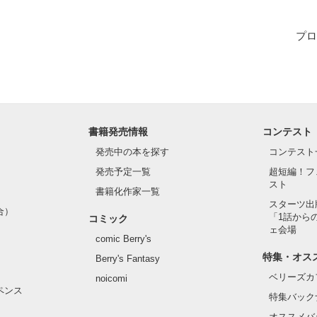
プロ
書籍発売情報
コンテスト
発売中の本を探す
コンテスト
発売予定一覧
超短編！フ
スト
書籍化作家一覧
スターツ出
合）
「1話から
コミック
ェ会場
comic Berry's
作品を読む
特集・オス
Berry's Fantasy
ベリーズカ
noicomi
ペンス
特集バック
オススメバ