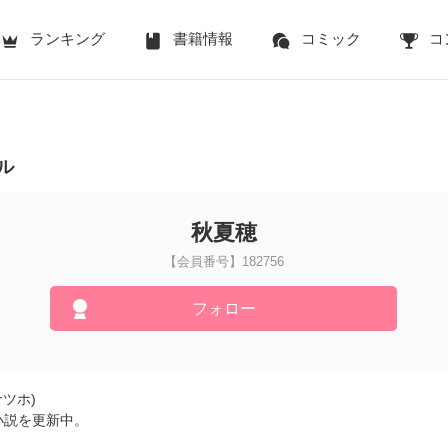
ランキング
書籍情報
コミック
コ
ル
秋夏穂
【会員番号】182756
フォロー
ナツホ)
小説を更新中。