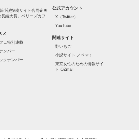
公式アカウント
版小説投稿サイト合同企画
の長編大賞」ベリーズカフ
X（Twitter）
YouTube
スメ
関連サイト
フェ特別連載
野いちご
ナンバー
小説サイト ノベマ！
ックナンバー
東京女性のための情報サイ
ト OZmall