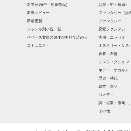
新着完結(中・短編作品)
恋愛（中・短編）
新着レビュー
ファンタジー（総
新着更新
ファンタジー
ジャンル別小説一覧
恋愛ファンタジー
ベリーズ文庫の原作が無料で読める
実用・エッセイ
コミュニティ
ミステリー・サス
青春・友情
ノンフィクション
ホラー・オカルト
歴史・時代
絵本・童話
コメディ
詩・短歌・俳句・
その他