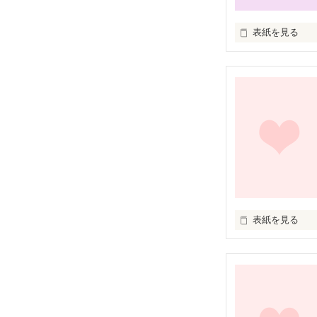
表紙を見る
｢頑張れ｣

｢頑張ろうよ｣

｢頑張って!｣

｢頑張れば？｣

表紙を見る
天のの川の上で
頑張れ頑張れって
簡単に言わない
私自身は精一杯
