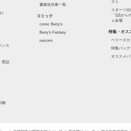
スト
書籍化作家一覧
スターツ出
合）
「1話から
コミック
ェ会場
comic Berry's
特集・オス
Berry's Fantasy
ベリーズカ
noicomi
ペンス
特集バック
オススメバ
・実話
川柳