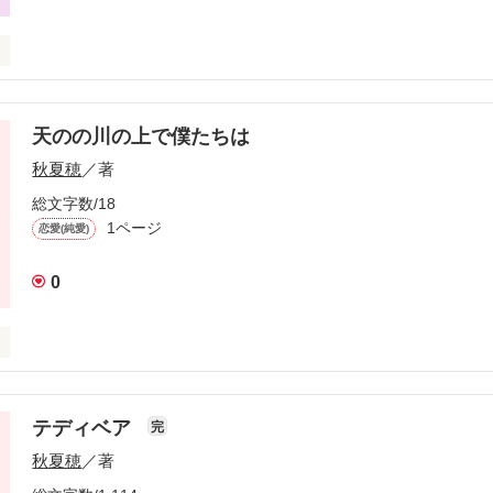
天のの川の上で僕たちは
秋夏穂
／著
総文字数/18
1ページ
恋愛(純愛)
0
僕たちは…

テディベア


完
で。

秋夏穂
／著