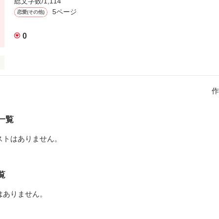
総文字数/1,114
り。

5ページ
恋愛(その他)
には僕らのように

住んでいると言う。

分で

0
天のの川を

うだ。

作
のそばには

人娘の織姫と言う

一覧
好きな

ストはありません。


作品を読む
ィベア

覧
はありません。