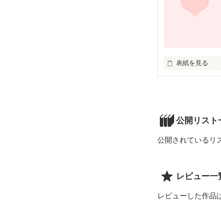
頑張ってるつも
地球と言う地上
たくさんの人が
自分の人生は自
頑張るから。。

地球の人たちは
表紙を見る
天の川と呼ぶそ
テディベア

昔々、天のの川
天のの神様と一
公開リスト
娘が住んでいた

お前が苺より大
公開されているリ
テディベア

俺とお前を繋いだ
キッカケのテデ
レビュー一
レビューした作品