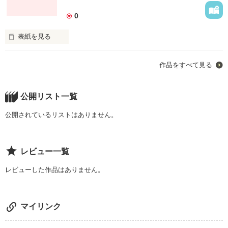
0
表紙を見る
作品をすべて見る
『好きだよ…』

公開リスト一覧
公開されているリストはありません。
「ごめん。好きな人いるんだ」

レビュー一覧
初めての失恋。

レビューした作品はありません。
初めての恋。

マイリンク
それでも好きだった…
