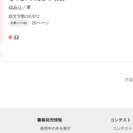
ゆみり
／著
作品を読む
総文字数/10,972
25ページ
恋愛(その他)
12
deを更新中です

らもどうぞ…

rse】

プロ
作品を読む
書籍発売情報
コンテスト
発売中の本を探す
コンテスト