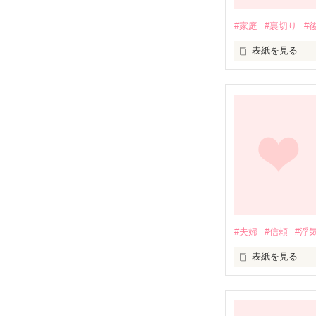
#家庭
#裏切り
#
表紙を見る
美咲×聡

当たり前だと…

これから先も

変わることなん
#夫婦
#信頼
#浮
表紙を見る
美咲×聡
