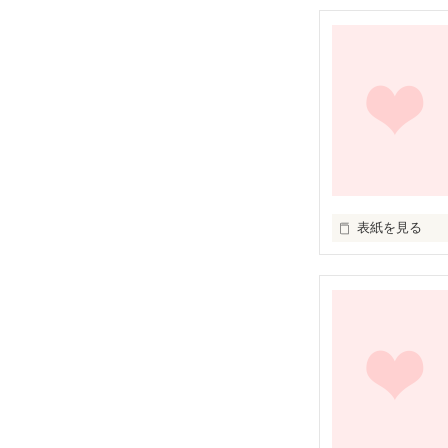
　今日の私が一
表紙を見る
欲しい

ただそれだけ・