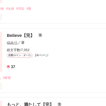
後悔
#夫婦
#浮気
#愛
作品を読む
Believe【完】
完
ゆみり
／著
総文字数/7,052
24ページ
恋愛(キケン・ダーク)
てないと思っていた

37
気
#家庭
もっと、満たして【完】
完