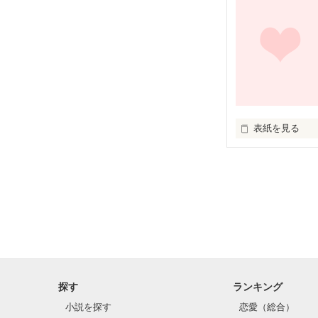
信じる

信じてた

こちらの旦那si
表紙を見る
よかったらそち
タイトルは【reve
綾×悠

価値観も大事

セックスも大事

探す
ランキング
小説を探す
恋愛（総合）