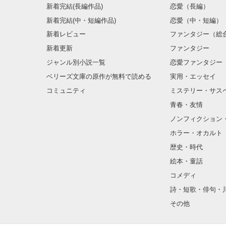
新着完結(長編作品)
恋愛（長編）
新着完結(中・短編作品)
恋愛（中・短編）
新着レビュー
ファンタジー（総
新着更新
ファンタジー
ジャンル別小説一覧
恋愛ファンタジー
ベリーズ文庫の原作が無料で読める
実用・エッセイ
コミュニティ
ミステリー・サス
青春・友情
ノンフィクション
ホラー・オカルト
歴史・時代
絵本・童話
コメディ
詩・短歌・俳句・
その他