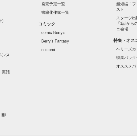
発売予定一覧
超短編！フ
スト
書籍化作家一覧
スターツ出
作品を読む
合）
「1話から
コミック
ェ会場
comic Berry's
特集・オス
Berry's Fantasy
ベリーズカ
noicomi
ペンス
特集バック
オススメバ
・実話
川柳