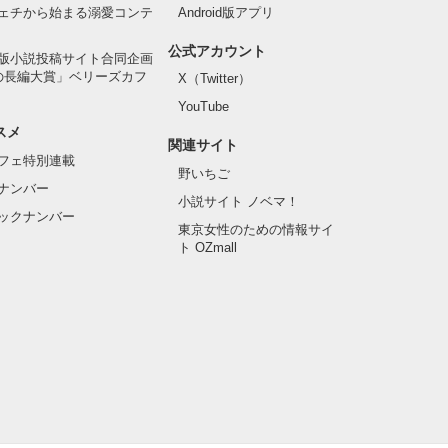
ェチから始まる溺愛コンテ
Android版アプリ
公式アカウント
版小説投稿サイト合同企画
の長編大賞」ベリーズカフ
X（Twitter）
YouTube
スメ
関連サイト
フェ特別連載
野いちご
ナンバー
小説サイト ノベマ！
ックナンバー
東京女性のための情報サイ
ト OZmall