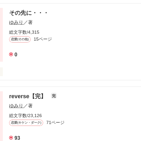
その先に・・・
生消えないように…

ゆみり
／著
総文字数/4,315
15ページ
恋愛(その他)
作品を読む
0
reverse【完】
完
ゆみり
／著
・・

総文字数/23,126
71ページ
恋愛(キケン・ダーク)
93