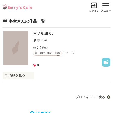
ログイン
メニュー
冬空さんの作品一覧
言ノ葉綴り。
冬空
／著
総文字数/0
0ページ
詩・短歌・俳句・川柳
0
表紙を見る
ひとは生きるあいだに、何万回のコトバを紡ぐのだろう。

プロフィールに戻る
これはひとを外れた人間のいきかた。