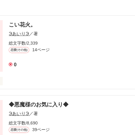
こい花火。
ЭあいりЭ
／著
総文字数/2,339
14ページ
恋愛(その他)
0
界だった……。

ぱっと開いた光。

◆悪魔様のお気に入り◆
ЭあいりЭ
／著
総文字数/8,690
39ページ
恋愛(その他)