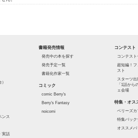
書籍発売情報
コンテスト
発売中の本を探す
コンテスト
発売予定一覧
超短編！フ
スト
書籍化作家一覧
スターツ出
合）
「1話から
コミック
ェ会場
comic Berry's
特集・オス
Berry's Fantasy
ベリーズカ
noicomi
ペンス
特集バック
オススメバ
・実話