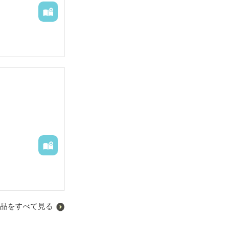
ったハズなの
品をすべて見る
の対処お願いし