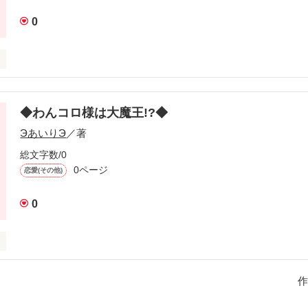
ンキー男と謎のガリ勉美少女の透き通る、夏から始まる恋物語
0
作品を読む
々を送っていた高校一年生の有畑美羽。

い噂をもたない悪魔のようなS男、玉木凛とはなんの関わりあいもなか
◆わんコロ様は大魔王!?◆
ЭあいりЭ
／著
総文字数/0


0ページ
恋愛(その他)


なんかねーから？」

の悪魔は強引にキスをしてきた。

0
ィスト男が繰り広げるラブコメディー

作
る玉木凛は少々過激な男の子です。色々な意味で過激なので自己責任で