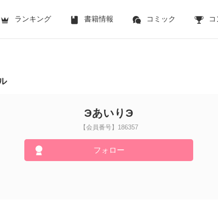
ランキング
書籍情報
コミック
コ
ル
ЭあいりЭ
【会員番号】186357
フォロー