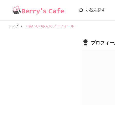
小説を探す
トップ
ЭあいりЭさんのプロフィール
プロフィー