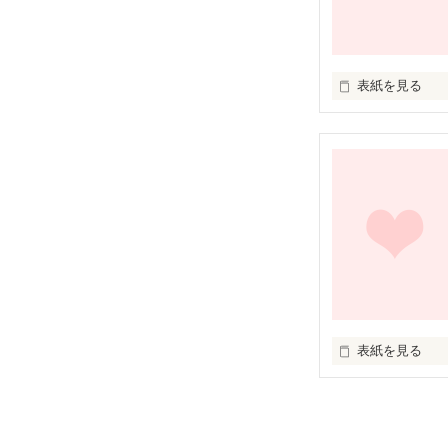
やんちゃなヤ
表紙を見る
ずっと平穏な日
頭はいいが、い
に…?

「キスさせろよ」
「ヤダしっ！！」
「お前に拒否権
　そう言ってそ
表紙を見る
天然少女とサデ
、
※ヒーローであ
ます。