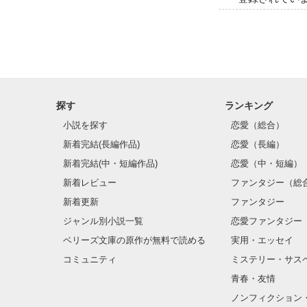
探す
ランキング
小説を探す
恋愛（総合）
新着完結(長編作品)
恋愛（長編）
新着完結(中・短編作品)
恋愛（中・短編）
新着レビュー
ファンタジー（総
新着更新
ファンタジー
ジャンル別小説一覧
恋愛ファンタジー
ベリーズ文庫の原作が無料で読める
実用・エッセイ
コミュニティ
ミステリー・サス
青春・友情
ノンフィクション