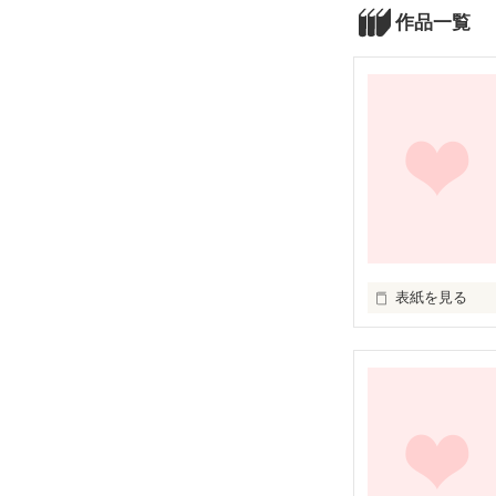
作品一覧
表紙を見る
毎日が勉強の世
色褪せた日常に
 ある夏の花火があがる夜。

 君と出会った事、それは私の全てだった。
