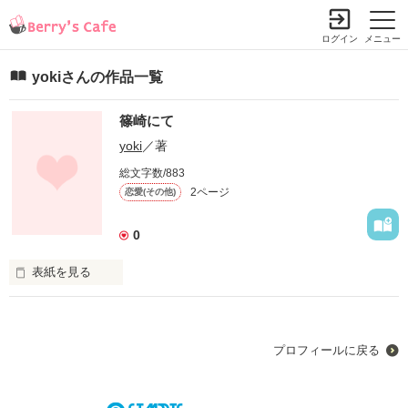
ログイン
メニュー
yokiさんの作品一覧
篠崎にて
yoki
／著
総文字数/883
2ページ
恋愛(その他)
0
表紙を見る
 篠崎(しのさき)行きの電車の中で、一人の女性がうつむいてい
た。

 途中から乗ってきた老人が呟いた

プロフィールに戻る
 「羽虫が光に向かって飛ぶのは、蝶になりたいからなんですよ
ね。」

 とある森の純愛を描いた小説