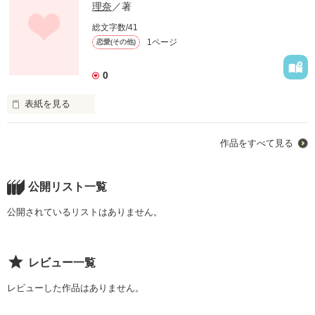
理奈
／著
総文字数/41
1ページ
恋愛(その他)
0
表紙を見る
作品をすべて見る
‐13才。

初めての恋をした。

公開リスト一覧
公開されているリストはありません。
雪のふるあの冬の日に

レビュー一覧
忘れもしない。

レビューした作品はありません。
僕は君に恋をした。
