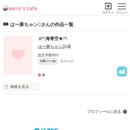
ログイン
メニュー
はー豚ちゃンさんの作品一覧
☆*:海青空★:*:
はー豚ちゃン
／著
総文字数/857
1ページ
恋愛(その他)
0
表紙を見る
ヒトは１人で

あるけない

プロフィールに戻る
教えてもらった

あのヒトに…
