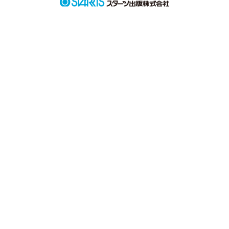
1人であるいてる

とワタシは

思ってた

でも……

支えられて

支えられて

支えられて

いまの自分がある

海のように

地球の輝きとなり

空のように

全てを見守りぬく

海や空のように

強くなりたい…

……そして
