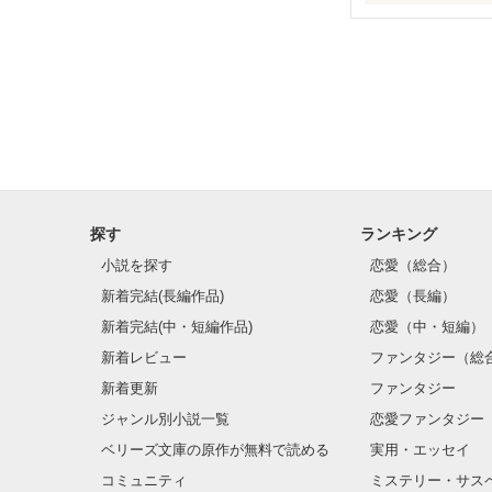
大切な誰かに届
そんな一冊になれた
Send for you !

探す
ランキング
小説を探す
恋愛（総合）
‐
新着完結(長編作品)
恋愛（長編）
新着完結(中・短編作品)
恋愛（中・短編）
新着レビュー
ファンタジー（総
新着更新
ファンタジー
ジャンル別小説一覧
恋愛ファンタジー
ベリーズ文庫の原作が無料で読める
実用・エッセイ
コミュニティ
ミステリー・サス