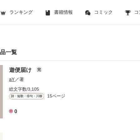
ランキング
書籍情報
コミック
コ
作品一覧
遊便届け
完
aY
／著
総文字数/3,105
15ページ
詩・短歌・俳句・川柳
0