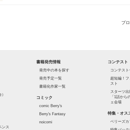
けられる

プロ
ら...

書籍発売情報
コンテスト
発売中の本を探す
コンテスト
発売予定一覧
超短編！フ
スト
書籍化作家一覧
スターツ出
作品を読む
合）
「1話から
コミック
ェ会場
comic Berry's
特集・オス
Berry's Fantasy
ベリーズカ
noicomi
ペンス
特集バック