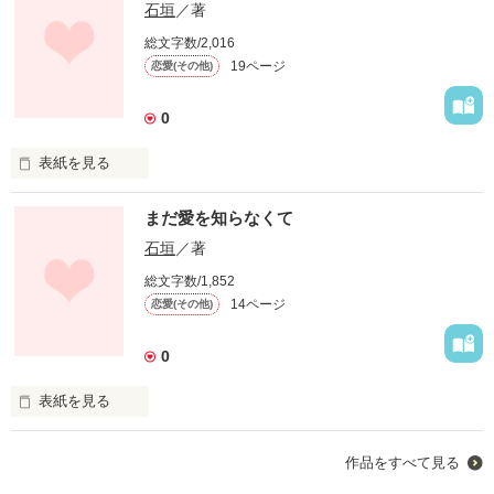
石垣
／著
総文字数/2,016
19ページ
恋愛(その他)
0
表紙を見る
まだ愛を知らなくて
あたしは

石垣
／著
総文字数/1,852
ケンタの事が

14ページ
恋愛(その他)
ずっと

0
ずっと

表紙を見る
好きだったよ？

作品をすべて見る
ケンタは
