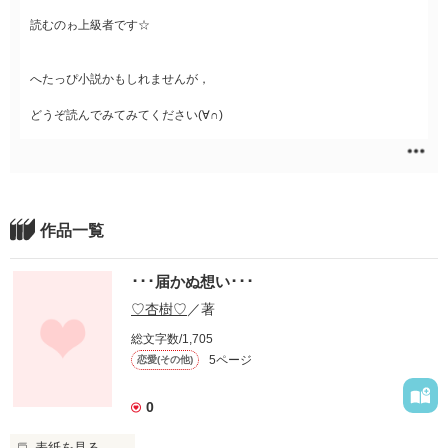
読むのゎ上級者です☆
へたっぴ小説かもしれませんが，
どうぞ読んでみてみてください(∀∩)
作品一覧
･･･届かぬ想い･･･
♡杏樹♡
／著
総文字数/1,705
5ページ
恋愛(その他)
0
表紙を見る