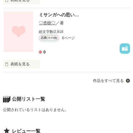
ミサンガへの思い…
♡杏樹♡
／著
総文字数/2,918
6ページ
恋愛(その他)
何で･･･何で莉羅が･･･!!??

0
あいつは何も悪くないのに･･･何でだよ･･･？

表紙を見る
作品をすべて見る
あの時…

公開リスト一覧
ＣＡＳＴ

公開されているリストはありません。
莉羅(Rira)

倖樹の彼女

レビュー一覧
アタシわ何を思い、
