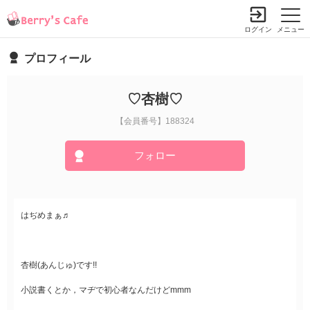
ログイン
メニュー
プロフィール
♡杏樹♡
【会員番号】188324
フォロー
はぢめまぁ♬
杏樹(あんじゅ)です!!
小説書くとか，マヂで初心者なんだけどmmm