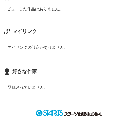
倖樹kouki

レビューした作品はありません。
莉羅の彼氏

マイリンク
何を願ったの……??

作品を読む
マイリンクの設定がありません。
好きな作家
∽∽∽∽∽∽∽∽∽∽∽∽

登録されていません。
　　　　ＣＡＳＴ

　雛

hina　　主人公。交通事故に合い、記憶を無くした
