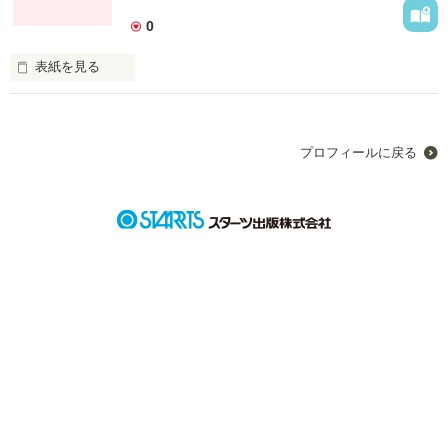
ー・・」

0
物語の始まりはこうじゃなきゃ！！

表紙を見る
《夢幻》
「ミーンミンミンミー、ミーンミンミンミー・・・」

昨日までの体にまとわりつく暑さが嘘のように、カラッとした
暑さで太陽の日差しがアスファルトを照らす。

プロフィールに戻る
見上げると大きな入道雲が目に映る・・「ミーンミンミンミ
作品を読む
ー・・」

物語の始まりはこうじゃなきゃ！！

　　　　　《夢幻》
作品を読む