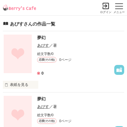
ログイン
メニュー
あびすさんの作品一覧
夢幻
あびす
／著
総文字数/0
0ページ
恋愛(その他)
0
表紙を見る
「ミーンミンミンミー、ミーンミンミンミー・・・」

夢幻
昨日までの体にまとわりつく暑さが嘘のように、カラッとした
あびす
／著
暑さで太陽の日差しがアスファルトを照らす。

総文字数/0
0ページ
恋愛(その他)
見上げると大きな入道雲が目に映る・・「ミーンミンミンミ