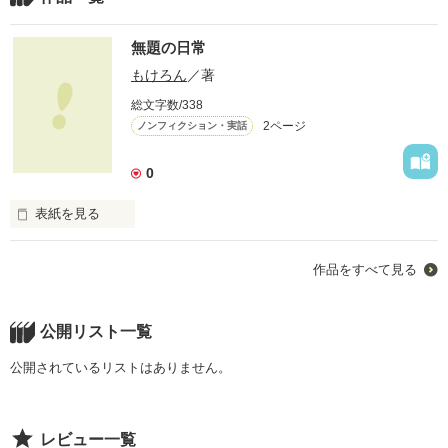
無題の日常
もけろん
／著
総文字数/338
2ページ
ノンフィクション・実話
0
表紙を見る
本当にあった事を小説にかこうと思い、作りました。

作品をすべて見る
初心者なので生暖かく見守って頂ければ嬉しいです(･_･*)
公開リスト一覧
作品を読む
公開されているリストはありません。
レビュー一覧