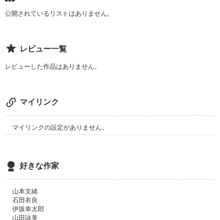
公開されているリストはありません。
レビュー一覧
レビューした作品はありません。
マイリンク
マイリンクの設定がありません。
好きな作家
山本文緒
石田衣良
伊坂幸太郎
山田詠美