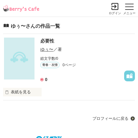
ログイン
メニュー
ゆぅ〜さんの作品一覧
必要性
ゆぅ〜
／著
総文字数/0
0ページ
青春・友情
0
表紙を見る
一番嫌いで一番好きな人
プロフィールに戻る
作品を読む