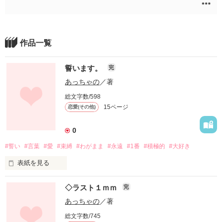
作品一覧
誓います。
完
あっちゃの
／著
総文字数/598
15ページ
恋愛(その他)
0
#誓い
#言葉
#愛
#束縛
#わがまま
#永遠
#1番
#積極的
#大好き
表紙を見る
◇ラスト１ｍｍ
完
あっちゃの
／著
総文字数/745