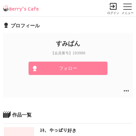
ログイン
メニュー
プロフィール
すみぱん
【会員番号】193988
フォロー
作品一覧
ｽｷ、やっぱり好き