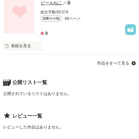
ビールねこ
／著
総文字数/39,079
66ページ
恋愛(その他)
0
表紙を見る
新婚旅行先のニューヨークで、夫が死んだ。

作品をすべて見る
そして、私は声を失い、記憶を失った。

それでも生きていかねばならない。

公開リスト一覧
人間には『生きる』と言う選択視しか残されていないことを、
それこそ幼い頃からずっと知っていたのだ。

公開されているリストはありません。
たとへ愛しい人を失っても尚、生きていかねばならぬことを。

レビュー一覧
麻薬密売組織に翻弄されたルイの物語。

レビューした作品はありません。