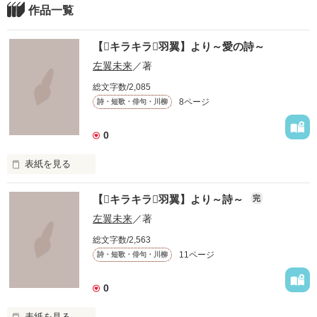
作品一覧
【キラキラ羽翼】より～愛の詩～
左翼未来
／著
総文字数/2,085
8ページ
詩・短歌・俳句・川柳
0
表紙を見る
愛する人を想って

【キラキラ羽翼】より～詩～
完
素直に率直な気持ちを綴った詩です。

(愛を感じる詩です)

左翼未来
／著
(作成日が分からないもの～H17年12月末までの作品になりま
総文字数/2,563
す)

11ページ
詩・短歌・俳句・川柳
※HPより残しておきたい作品のみを抜粋しております
0
作品を読む
表紙を見る