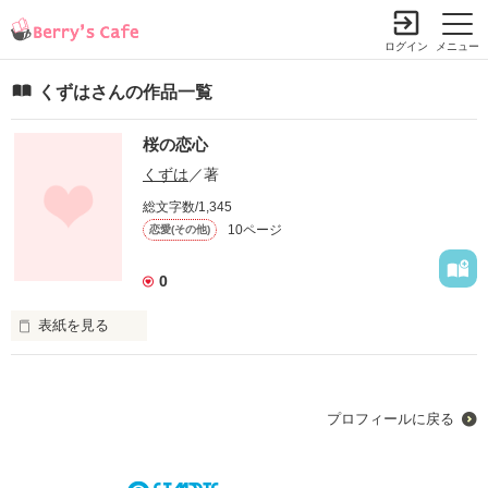
ログイン
メニュー
くずはさんの作品一覧
桜の恋心
くずは
／著
総文字数/1,345
10ページ
恋愛(その他)
0
表紙を見る
桜の花びらが舞散る中

私が愛したのは

プロフィールに戻る
人間でした・・・