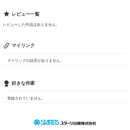
白い列車。

あなたなりの

レビュー一覧
私の心を彼の心を

「平和」を

作品を読む
レビューした作品はありません。
繋ぐように

考えてください

駆け抜けてほしい…
私も　私なりに

マイリンク
思いを巡らせます

作品を読む
マイリンクの設定がありません。
「9･11平和を書こう」

参加作品

好きな作家
参加された方も

登録されていません。
そうでない方も

清瀬が考える
