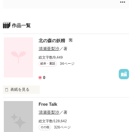
作品一覧
北の森の妖精
完
清瀬亜梨沙
／著
総文字数/9,449
34ページ
絵本・童話
0
表紙を見る
北の森では、

Free Talk
初雪の日に

お祝いをする。

清瀬亜梨沙
／著
総文字数/128,642
でも、今年は

326ページ
その他
いつまで待っても
