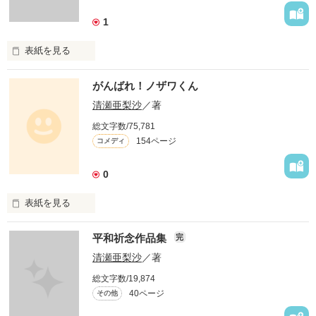
雪が降らない。

1
「どうしたんだろう」

森の動物たちは

表紙を見る
思いを巡らす。

ここでは、

がんばれ！ノザワくん
そんなある日、

私、清瀬の自伝や

子どもたちの元へ、

普段なにげなく思ってる事を、

清瀬亜梨沙
／著
小さな妖精が

エッセイ風に綴っていきます。

現れた…
総文字数/75,781
これを読んで、

154ページ
コメディ
清瀬がどんな人間なのか、

理解していただけると

嬉しいです。

作品を読む
0
8/21更新

表紙を見る
心に移りゆく〜

追加しました！

とある大企業のとある支店。

平和祈念作品集
完
そこに赴任してきた、

総括課長のノザワくん。

清瀬亜梨沙
／著
PV4000突破＼(^o^)／

実は、彼は、

読んでいただき

総文字数/19,874
人並み外れた才能を

ありがとうございますm(__)m

40ページ
その他
持っていたのだ！
