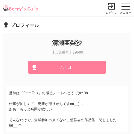
ログイン
メニュー
プロフィール
清瀬亜梨沙
【会員番号】19609
フォロー
足跡は「Free Talk」の感想ノートへどうぞ(o^-')b
仕事が忙しくて、更新が滞りがちですm(__)m
ああ、もっと時間が欲しい…
そんなわけで、全然参加出来てない、勉強会の作品集、閉じました
m(__)m