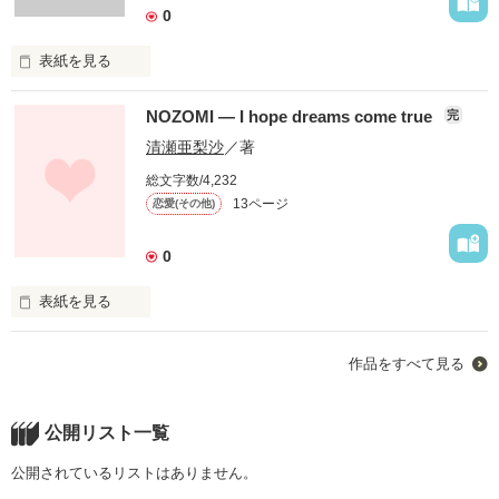
「こんな会社があったら、

0
「感想ノート」は、

仕事がおもしろいだろうな」

雑談など

と思える、

表紙を見る
ご自由にお使いください。

サラリーマンコメディ！

足跡大歓迎♪
あなたは

NOZOMI ― I hope dreams come true
四コママンガのような、

完
ほのぼのとした

「平和」について

清瀬亜梨沙
／著
「クスリ」と笑える話が満載♪

作品を読む
総文字数/4,232
考えたことが

13ページ
恋愛(その他)
なお、この話は

ありますか？

フィクションです。

0
実在する

人名・地名・会社名等とは

表紙を見る
一切関係ありませんので、

きっかけは

ご了承ください。

ふたつの駅を

人それぞれかもしれません

作品をすべて見る
つなぎとめる線路。

PV1000突破！

意見も

読者の皆様、

人々の夢と

公開リスト一覧
ありがとうございます！

人それぞれでしょう

希望を乗せて走る

公開されているリストはありません。
1stシーズン、とりあえず終了！

どんな  きっかけでもいい

時間を見て、校正します。
