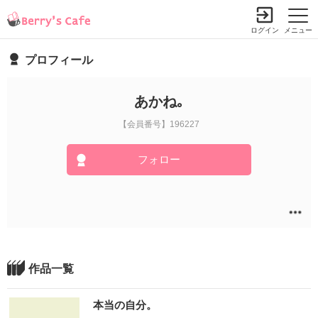
ログイン
メニュー
プロフィール
あかね｡
【会員番号】196227
フォロー
作品一覧
本当の自分。