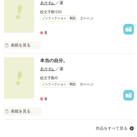
あかね｡
／著
総文字数/191
2ページ
ノンフィクション・実話
0
表紙を見る
自分しか知らない自分がいる。

本当の自分。
ママを壊しちゃった

あかね｡
／著
パパを壊しちゃった

総文字数/0
お兄ちゃんを壊しちゃった

0ページ
ノンフィクション・実話
家族を壊しちゃった

0
全部うちのせいだね…

表紙を見る
自分しか知らない自分がいる。

ごめんなさい。
作品をすべて見る
ママを壊しちゃった

パパを壊しちゃった
