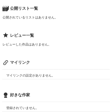
お兄ちゃんを壊しちゃった

家族を壊しちゃった

作品を読む
公開リスト一覧
全部うちのせいだね…

ごめんなさい。
公開されているリストはありません。
作品を読む
レビュー一覧
レビューした作品はありません。
マイリンク
マイリンクの設定がありません。
好きな作家
登録されていません。